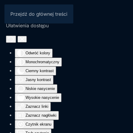
Przejdź do głównej treści
Ułatwienia dostępu
Odwróć kolory
Monochromatyczny
Ciemny kontrast
Jasny kontrast
Niskie nasycenie
Wysokie nasycenie
Zaznacz linki
Zaznacz nagłówki
Czytnik ekranu